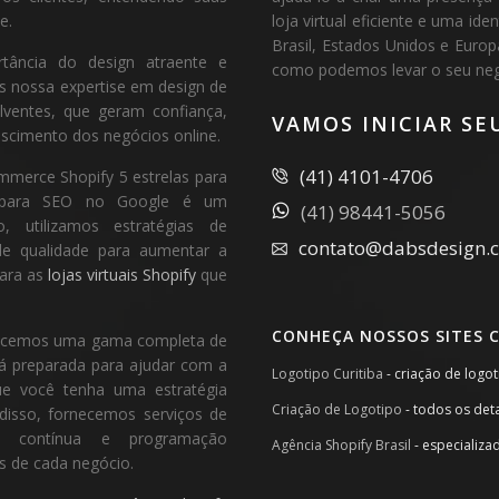
e.
loja virtual eficiente e uma i
Brasil, Estados Unidos e Euro
tância do design atraente e
como podemos levar o seu negó
os nossa expertise em design de
lventes, que geram confiança,
VAMOS INICIAR SE
scimento dos negócios online.
(41) 4101-4706
mmerce Shopify 5 estrelas para
ão para SEO no Google é um
(41) 98441-5056
, utilizamos estratégias de
contato@dabsdesign.
 de qualidade para aumentar a
para as
lojas virtuais Shopify
que
CONHEÇA NOSSOS SITES 
ferecemos uma gama completa de
tá preparada para ajudar com a
Logotipo Curitiba
- criação de logo
ue você tenha uma estratégia
Criação de Logotipo
- todos os det
disso, fornecemos serviços de
o
contínua e programação
Agência Shopify Brasil
- especializa
s de cada negócio.