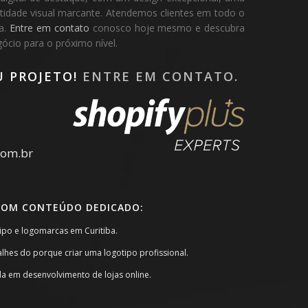
dentidade visual marcante. Atendemos clientes em todo o
pa.
Entre em contato
conosco hoje mesmo e descubra
cio para o próximo nível.
U PROJETO!
ENTRE EM CONTATO.
com.br
COM CONTEÚDO DEDICADO:
tipo e logomarcas em Curitiba.
alhes do porque criar uma logotipo profissional.
da em desenvolvimento de lojas online.