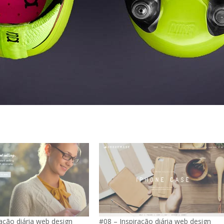
ação diária web design
#08 – Inspiração diária web design