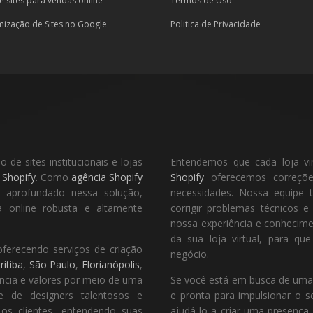
e sites para vendas online
Termos de Uso
mização de Sites no Google
Politica de Privacidade
de sites institucionais e lojas
Entendemos que cada loja vi
a
Shopify
. Como
agência Shopify
Shopify
oferecemos correções
o aprofundado nessa solução,
necessidades. Nossa equipe t
 online robusta e altamente
corrigir problemas técnicos 
nossa experiência e conhecim
da sua loja virtual, para q
oferecendo serviços de criação
negócio.
ritiba
,
São Paulo
,
Florianópolis
,
ência e valores por meio de uma
Se você está em busca de uma ag
e de designers talentosos e
e pronta para impulsionar o s
 os clientes, entendendo suas
ajudá-lo a criar uma presença