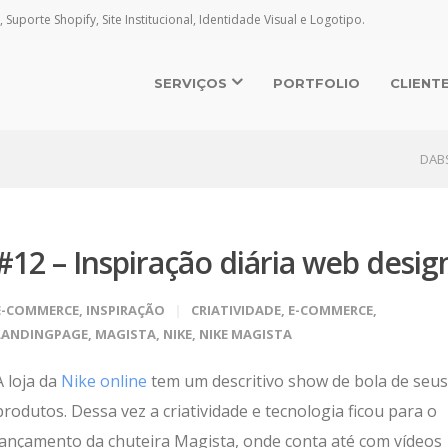
, Suporte Shopify, Site Institucional, Identidade Visual e Logotipo.
SERVIÇOS
PORTFOLIO
CLIENT
DAB
#12 – Inspiração diária web desig
E-COMMERCE
,
INSPIRAÇÃO
CRIATIVIDADE
,
E-COMMERCE
,
LANDINGPAGE
,
MAGISTA
,
NIKE
,
NIKE MAGISTA
A loja da
Nike online
tem um descritivo show de bola de seus
produtos. Dessa vez a criatividade e tecnologia ficou para o
lançamento da chuteira Magista, onde conta até com vídeos