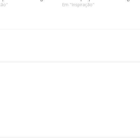
ção"
Em "Inspiração"