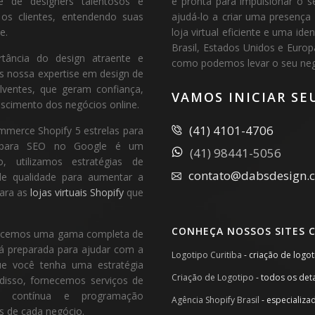
e de designers talentosos e
e pronta para impulsionar o s
 os clientes, entendendo suas
ajudá-lo a criar uma presença
e.
loja virtual eficiente e uma i
Brasil, Estados Unidos e Euro
tância do design atraente e
como podemos levar o seu negó
os nossa expertise em design de
lventes, que geram confiança,
VAMOS INICIAR SE
scimento dos negócios online.
(41) 4101-4706
mmerce Shopify 5 estrelas para
ão para SEO no Google é um
(41) 98441-5056
, utilizamos estratégias de
contato@dabsdesign.
 de qualidade para aumentar a
para as
lojas virtuais Shopify
que
CONHEÇA NOSSOS SITES 
ferecemos uma gama completa de
tá preparada para ajudar com a
Logotipo Curitiba
- criação de logo
ue você tenha uma estratégia
Criação de Logotipo
- todos os det
disso, fornecemos serviços de
o
contínua e programação
Agência Shopify Brasil
- especializa
s de cada negócio.