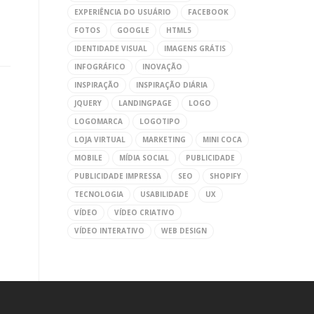
EXPERIÊNCIA DO USUÁRIO
FACEBOOK
FOTOS
GOOGLE
HTML5
IDENTIDADE VISUAL
IMAGENS GRÁTIS
INFOGRÁFICO
INOVAÇÃO
INSPIRAÇÃO
INSPIRAÇÃO DIÁRIA
JQUERY
LANDINGPAGE
LOGO
LOGOMARCA
LOGOTIPO
LOJA VIRTUAL
MARKETING
MINI COCA
MOBILE
MÍDIA SOCIAL
PUBLICIDADE
PUBLICIDADE IMPRESSA
SEO
SHOPIFY
TECNOLOGIA
USABILIDADE
UX
VÍDEO
VÍDEO CRIATIVO
VÍDEO INTERATIVO
WEB DESIGN