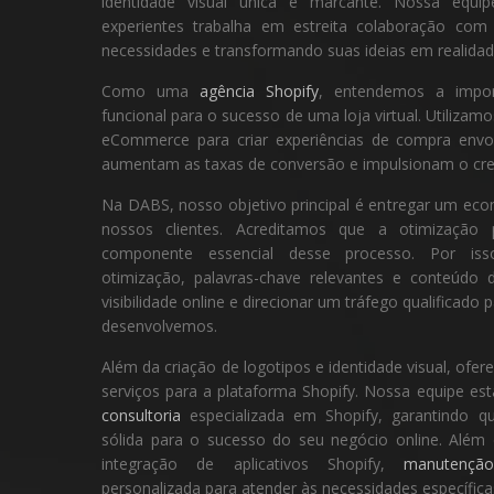
identidade visual única e marcante. Nossa equip
experientes trabalha em estreita colaboração com
necessidades e transformando suas ideias em realidad
Como uma
agência Shopify
, entendemos a impor
funcional para o sucesso de uma loja virtual. Utilizam
eCommerce para criar experiências de compra envo
aumentam as taxas de conversão e impulsionam o cre
Na DABS, nosso objetivo principal é entregar um eco
nossos clientes. Acreditamos que a otimizaç
componente essencial desse processo. Por isso
otimização, palavras-chave relevantes e conteúdo
visibilidade online e direcionar um tráfego qualificado 
desenvolvemos.
Além da criação de logotipos e identidade visual, o
serviços para a plataforma Shopify. Nossa equipe es
consultoria
especializada em Shopify, garantindo q
sólida para o sucesso do seu negócio online. Além 
integração de aplicativos Shopify,
manutençã
personalizada para atender às necessidades específica