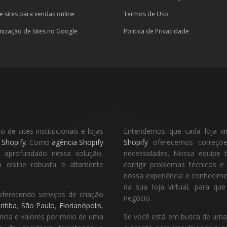
e sites para vendas online
Termos de Uso
mização de Sites no Google
Politica de Privacidade
de sites institucionais e lojas
Entendemos que cada loja vi
a
Shopify
. Como
agência Shopify
Shopify
oferecemos correções
o aprofundado nessa solução,
necessidades. Nossa equipe t
 online robusta e altamente
corrigir problemas técnicos 
nossa experiência e conhecim
da sua loja virtual, para q
oferecendo serviços de criação
negócio.
ritiba
,
São Paulo
,
Florianópolis
,
ência e valores por meio de uma
Se você está em busca de uma ag