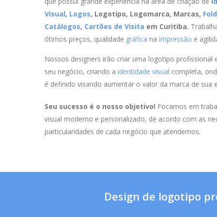
que possui grande experiência na área de criação de
I
Visual
,
Logos
, Logotipo, Logomarca, Marcas,
Fol
Catálogos
,
Cartões de Visita
em Curitiba.
Trabal
ótimos preços, qualidade
gráfica
na
impressão
e agilid
Nossos designers irão criar uma logotipo profissional 
seu negócio, criando a
identidade visual
completa, ond
é definido visando aumentar o valor da marca de sua 
Seu sucesso é o nosso objetivo!
Focamos em traba
visual moderno e personalizado, de acordo com as ne
particularidades de cada negócio que atendemos.
Design de logotipo pr