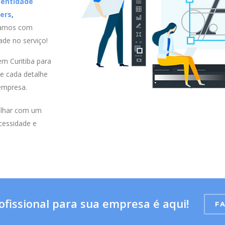
dentidade
ders
,
hamos com
ade no serviço!
em Curitiba para
e cada detalhe
empresa.
lhar com um
cessidade e
ofissional para sua empresa é aqui!
F