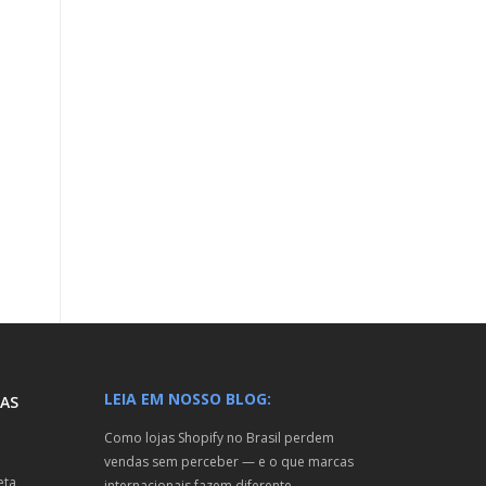
LEIA EM NOSSO BLOG:
AS
Como lojas Shopify no Brasil perdem
vendas sem perceber — e o que marcas
eta
internacionais fazem diferente