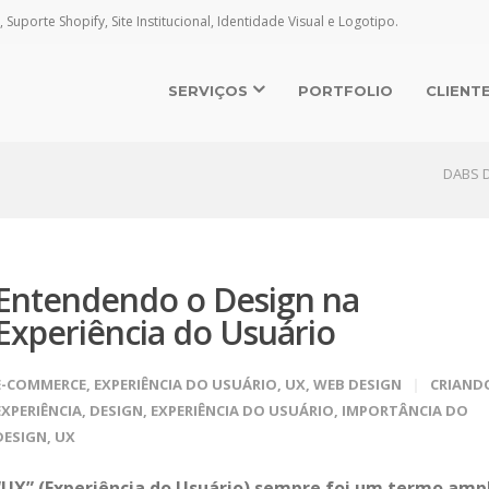
, Suporte Shopify, Site Institucional, Identidade Visual e Logotipo.
SERVIÇOS
PORTFOLIO
CLIENT
DABS 
Entendendo o Design na
Experiência do Usuário
E-COMMERCE
,
EXPERIÊNCIA DO USUÁRIO
,
UX
,
WEB DESIGN
CRIAND
EXPERIÊNCIA
,
DESIGN
,
EXPERIÊNCIA DO USUÁRIO
,
IMPORTÂNCIA DO
DESIGN
,
UX
“UX” (Experiência do Usuário) sempre foi um termo amp