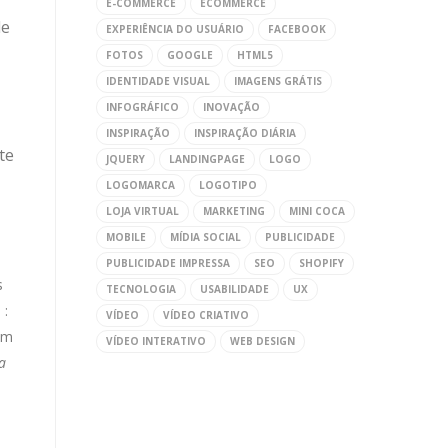
E-COMMERCE
ECOMMERCE
de
EXPERIÊNCIA DO USUÁRIO
FACEBOOK
FOTOS
GOOGLE
HTML5
IDENTIDADE VISUAL
IMAGENS GRÁTIS
INFOGRÁFICO
INOVAÇÃO
INSPIRAÇÃO
INSPIRAÇÃO DIÁRIA
te
JQUERY
LANDINGPAGE
LOGO
LOGOMARCA
LOGOTIPO
LOJA VIRTUAL
MARKETING
MINI COCA
MOBILE
MÍDIA SOCIAL
PUBLICIDADE
PUBLICIDADE IMPRESSA
SEO
SHOPIFY
s
TECNOLOGIA
USABILIDADE
UX
 :
VÍDEO
VÍDEO CRIATIVO
em
VÍDEO INTERATIVO
WEB DESIGN
 a