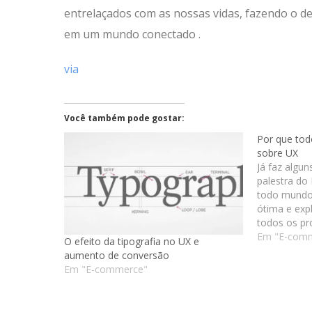
entrelaçados com as nossas vidas, fazendo o d
em um mundo conectado .
via
Você também pode gostar:
Por que tod
sobre UX
Já faz algun
palestra do 
todo mundo 
ótima e exp
todos os pr
projeto web
Em "E-com
O efeito da tipografia no UX e
Abaixo a pa
aumento de conversão
tem um min
Em "E-commerce"