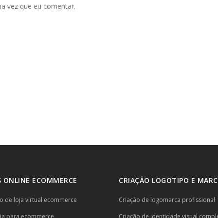
ma vez que eu comentar.
 ONLINE ECOMMERCE
CRIAÇÃO LOGOTIPO E MARC
 de loja virtual ecommerce
Criação de logomarca profissional
ria para ecommerce
Criação de identidade visual compl