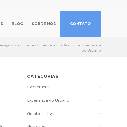
ES
BLOG
SOBRE NÓS
CONTATO
Design
/
E-commerce
/
Entendendo o Design na Experiência
do Usuário
CATEGORIAS
E-commerce
O
Experiência do Usuário
Graphic design
lo
Illustration