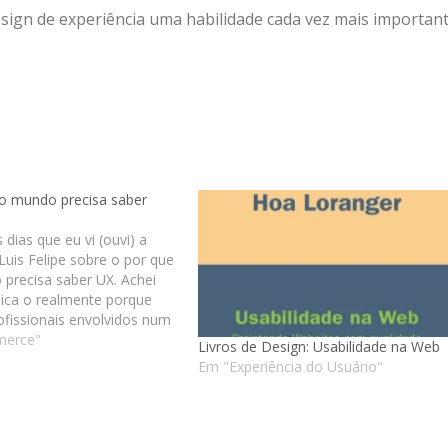
esign de experiência uma habilidade cada vez mais importan
o mundo precisa saber
s dias que eu vi (ouvi) a
Luis Felipe sobre o por que
precisa saber UX. Achei
lica o realmente porque
ofissionais envolvidos num
 devem saber sobre UX.
merce"
Livros de Design: Usabilidade na Web
lestra do cara: Ele também
Em "Experiência do Usuário"
i…