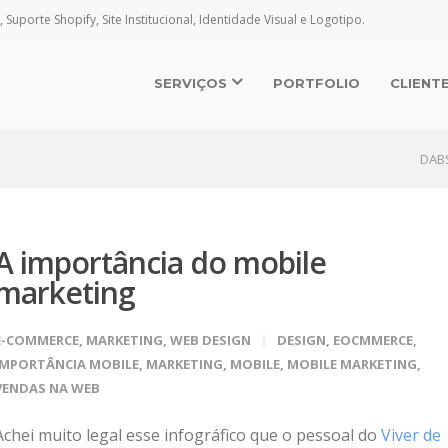
, Suporte Shopify, Site Institucional, Identidade Visual e Logotipo.
SERVIÇOS
PORTFOLIO
CLIENT
DAB
A importância do mobile
marketing
E-COMMERCE
,
MARKETING
,
WEB DESIGN
DESIGN
,
EOCMMERCE
,
IMPORTÂNCIA MOBILE
,
MARKETING
,
MOBILE
,
MOBILE MARKETING
,
VENDAS NA WEB
Achei muito legal esse infográfico que o pessoal do
Viver de