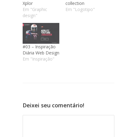
Xplor
collection
Em "Graphic
Em "Logotipo"
design"
#03 – Inspiração
Diária Web Design
Em "Inspiração"
Deixei seu comentário!