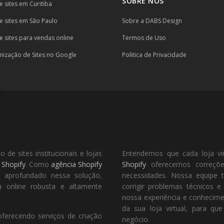
SOBRE NÓS
e sites em Curitiba
e sites em São Paulo
Sobre a DABS Design
e sites para vendas online
Termos de Uso
mização de Sites no Google
Politica de Privacidade
de sites institucionais e lojas
Entendemos que cada loja vi
a
Shopify
. Como
agência Shopify
Shopify
oferecemos correções
o aprofundado nessa solução,
necessidades. Nossa equipe t
 online robusta e altamente
corrigir problemas técnicos 
nossa experiência e conhecim
da sua loja virtual, para q
oferecendo serviços de criação
negócio.