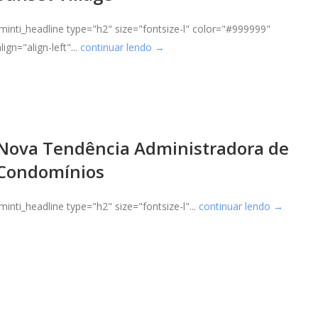
[minti_headline type="h2" size="fontsize-l" color="#999999"
lign="align-left"...
continuar lendo →
Nova Tendência Administradora de
Condomínios
[minti_headline type="h2" size="fontsize-l"...
continuar lendo →