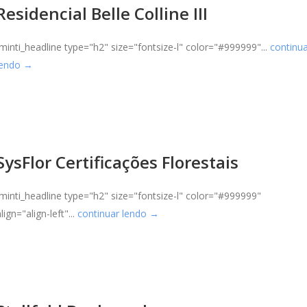
Residencial Belle Colline III
[minti_headline type="h2" size="fontsize-l" color="#999999"...
continu
lendo →
SysFlor Certificações Florestais
[minti_headline type="h2" size="fontsize-l" color="#999999"
lign="align-left"...
continuar lendo →