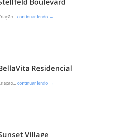
Stellfeld Boulevard
Criação...
continuar lendo →
BellaVita Residencial
Criação...
continuar lendo →
Sunset Village