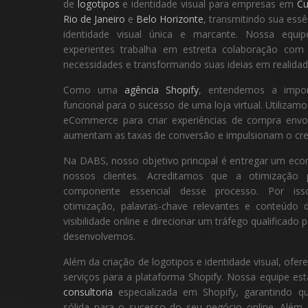
de
logotipos
e identidade visual para empresas em
Cu
Rio de Janeiro
e
Belo Horizonte
, transmitindo sua ess
identidade visual única e marcante. Nossa equip
experientes trabalha em estreita colaboração com
necessidades e transformando suas ideias em realidad
Como uma
agência Shopify
, entendemos a impor
funcional para o sucesso de uma loja virtual. Utilizam
eCommerce para criar experiências de compra envo
aumentam as taxas de conversão e impulsionam o cre
Na DABS, nosso objetivo principal é entregar um eco
nossos clientes. Acreditamos que a otimizaç
componente essencial desse processo. Por isso
otimização, palavras-chave relevantes e conteúdo
visibilidade online e direcionar um tráfego qualificado 
desenvolvemos.
Além da criação de logotipos e identidade visual, o
serviços para a plataforma Shopify. Nossa equipe es
consultoria
especializada em Shopify, garantindo q
sólida para o sucesso do seu negócio online. Além 