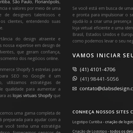
ritiba
,
São Paulo
,
Florianópolis
,
ência e valores por meio de uma
Se você está em busca de uma ag
e de designers talentosos e
e pronta para impulsionar o s
 os clientes, entendendo suas
ajudá-lo a criar uma presença
e.
loja virtual eficiente e uma i
Brasil, Estados Unidos e Euro
tância do design atraente e
como podemos levar o seu negó
os nossa expertise em design de
lventes, que geram confiança,
VAMOS INICIAR SE
scimento dos negócios online.
(41) 4101-4706
mmerce Shopify 5 estrelas para
ão para SEO no Google é um
(41) 98441-5056
, utilizamos estratégias de
contato@dabsdesign.
 de qualidade para aumentar a
para as
lojas virtuais Shopify
que
CONHEÇA NOSSOS SITES 
ferecemos uma gama completa de
tá preparada para ajudar com a
Logotipo Curitiba
- criação de logo
ue você tenha uma estratégia
Criação de Logotipo
- todos os det
disso, fornecemos serviços de