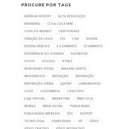
PROCURE POR TAGS
AGÊNCIA SHOPIFY
ALTA RESOLUÇÃO
BRANDING
COCA-COLA MINI
COPA DO MUNDO
CRIATIVIDADE
CRIAÇÃO DE LOGO
CSS
CSS3
DESIGN
DESIGN GRÁFICO
E-COMMERCE
ECOMMERCE
EXPERIÊNCIA DO USUÁRIO
FACEBOOK
FOTOS
GOOGLE
HTML5
IDENTIDADE VISUAL
IMAGENS GRÁTIS
INFOGRÁFICO
INOVAÇÃO
INSPIRAÇÃO
INSPIRAÇÃO DIÁRIA
JQUERY
LANDINGPAGE
LOGO
LOGOMARCA
LOGOTIPO
LOJA VIRTUAL
MARKETING
MINI COCA
MOBILE
MÍDIA SOCIAL
PUBLICIDADE
PUBLICIDADE IMPRESSA
SEO
SHOPIFY
TECNOLOGIA
USABILIDADE
UX
VÍDEO
VÍDEO CRIATIVO
VÍDEO INTERATIVO