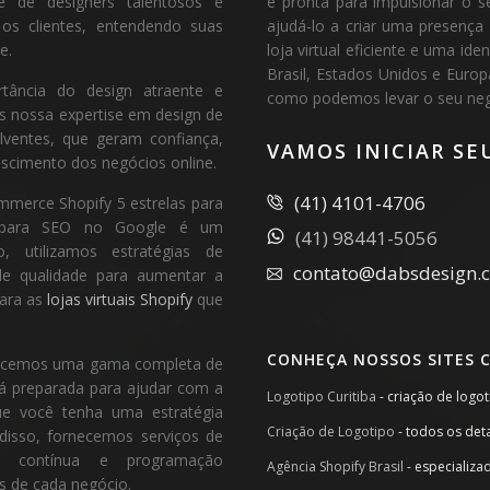
e de designers talentosos e
e pronta para impulsionar o s
 os clientes, entendendo suas
ajudá-lo a criar uma presença
e.
loja virtual eficiente e uma i
Brasil, Estados Unidos e Euro
tância do design atraente e
como podemos levar o seu negó
os nossa expertise em design de
lventes, que geram confiança,
VAMOS INICIAR SE
scimento dos negócios online.
(41) 4101-4706
mmerce Shopify 5 estrelas para
ão para SEO no Google é um
(41) 98441-5056
, utilizamos estratégias de
contato@dabsdesign.
 de qualidade para aumentar a
para as
lojas virtuais Shopify
que
CONHEÇA NOSSOS SITES 
ferecemos uma gama completa de
tá preparada para ajudar com a
Logotipo Curitiba
- criação de logo
ue você tenha uma estratégia
Criação de Logotipo
- todos os det
disso, fornecemos serviços de
o
contínua e programação
Agência Shopify Brasil
- especializa
s de cada negócio.