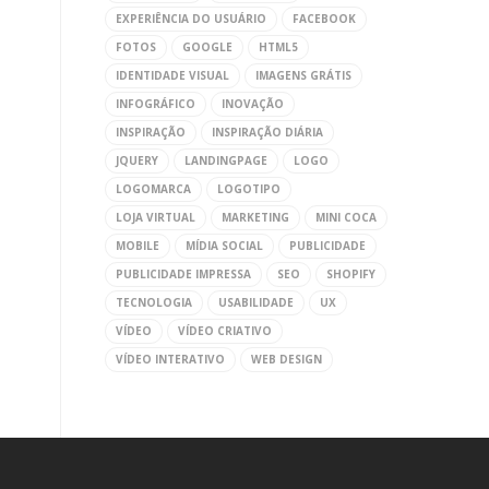
EXPERIÊNCIA DO USUÁRIO
FACEBOOK
FOTOS
GOOGLE
HTML5
IDENTIDADE VISUAL
IMAGENS GRÁTIS
INFOGRÁFICO
INOVAÇÃO
INSPIRAÇÃO
INSPIRAÇÃO DIÁRIA
JQUERY
LANDINGPAGE
LOGO
LOGOMARCA
LOGOTIPO
LOJA VIRTUAL
MARKETING
MINI COCA
MOBILE
MÍDIA SOCIAL
PUBLICIDADE
PUBLICIDADE IMPRESSA
SEO
SHOPIFY
TECNOLOGIA
USABILIDADE
UX
VÍDEO
VÍDEO CRIATIVO
VÍDEO INTERATIVO
WEB DESIGN