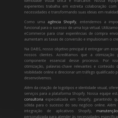
identidade visual única e marcante. Nossa equip
experientes trabalha em estreita colaboração com
necessidades e transformando suas ideias em realidad
Como uma
agência Shopify
, entendemos a impor
funcional para o sucesso de uma loja virtual. Utilizam
eCommerce para criar experiências de compra envo
aumentam as taxas de conversão e impulsionam o cre
Na DABS, nosso objetivo principal é entregar um eco
nossos clientes. Acreditamos que a otimizaç
componente essencial desse processo. Por isso
otimização, palavras-chave relevantes e conteúdo
visibilidade online e direcionar um tráfego qualificado 
desenvolvemos.
Além da criação de logotipos e identidade visual, o
serviços para a plataforma Shopify. Nossa equipe es
consultoria
especializada em Shopify, garantindo q
sólida para o sucesso do seu negócio online. Além 
integração de aplicativos Shopify,
manutençã
personalizada para atender às necessidades específica