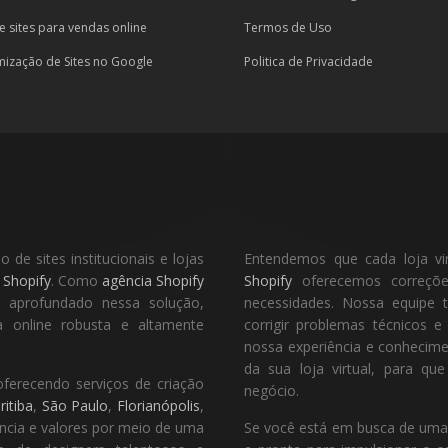
e sites para vendas online
Termos de Uso
mização de Sites no Google
Politica de Privacidade
de sites institucionais e lojas
Entendemos que cada loja vi
a
Shopify
. Como
agência Shopify
Shopify
oferecemos correções
o aprofundado nessa solução,
necessidades. Nossa equipe t
 online robusta e altamente
corrigir problemas técnicos 
nossa experiência e conhecim
da sua loja virtual, para q
oferecendo serviços de criação
negócio.
ritiba
,
São Paulo
,
Florianópolis
,
ência e valores por meio de uma
Se você está em busca de uma ag