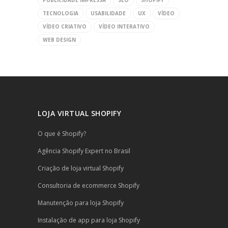
PUBLICIDADE IMPRESSA
SEO
SHOPIFY
TECNOLOGIA
USABILIDADE
UX
VÍDEO
VÍDEO CRIATIVO
VÍDEO INTERATIVO
WEB DESIGN
LOJA VIRTUAL SHOPIFY
O que é Shopify?
Agência Shopify Expert no Brasil
Criação de loja virtual Shopify
Consultoria de ecommerce Shopify
Manutenção para loja Shopify
Instalação de app para loja Shopify