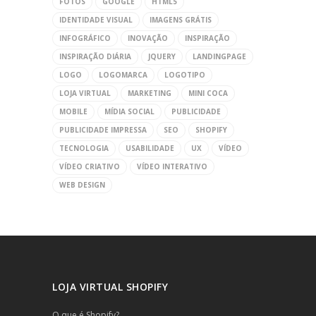
FOTOS
GOOGLE
HTML5
IDENTIDADE VISUAL
IMAGENS GRÁTIS
INFOGRÁFICO
INOVAÇÃO
INSPIRAÇÃO
INSPIRAÇÃO DIÁRIA
JQUERY
LANDINGPAGE
LOGO
LOGOMARCA
LOGOTIPO
LOJA VIRTUAL
MARKETING
MINI COCA
MOBILE
MÍDIA SOCIAL
PUBLICIDADE
PUBLICIDADE IMPRESSA
SEO
SHOPIFY
TECNOLOGIA
USABILIDADE
UX
VÍDEO
VÍDEO CRIATIVO
VÍDEO INTERATIVO
WEB DESIGN
LOJA VIRTUAL SHOPIFY
O que é Shopify?