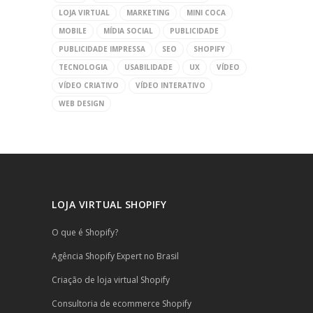
LOJA VIRTUAL
MARKETING
MINI COCA
MOBILE
MÍDIA SOCIAL
PUBLICIDADE
PUBLICIDADE IMPRESSA
SEO
SHOPIFY
TECNOLOGIA
USABILIDADE
UX
VÍDEO
VÍDEO CRIATIVO
VÍDEO INTERATIVO
WEB DESIGN
LOJA VIRTUAL SHOPIFY
O que é Shopify?
Agência Shopify Expert no Brasil
Criação de loja virtual Shopify
Consultoria de ecommerce Shopify