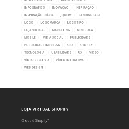
IDENTIDADE VISUAL
IMAGENS GRÁTIS
INFOGRÁFICO
INOVAÇÃO
INSPIRAÇÃO
INSPIRAÇÃO DIÁRIA
JQUERY
LANDINGPAGE
LOGO
LOGOMARCA
LOGOTIPO
LOJA VIRTUAL
MARKETING
MINI COCA
MOBILE
MÍDIA SOCIAL
PUBLICIDADE
PUBLICIDADE IMPRESSA
SEO
SHOPIFY
TECNOLOGIA
USABILIDADE
UX
VÍDEO
VÍDEO CRIATIVO
VÍDEO INTERATIVO
WEB DESIGN
LOJA VIRTUAL SHOPIFY
O que é Shopify?