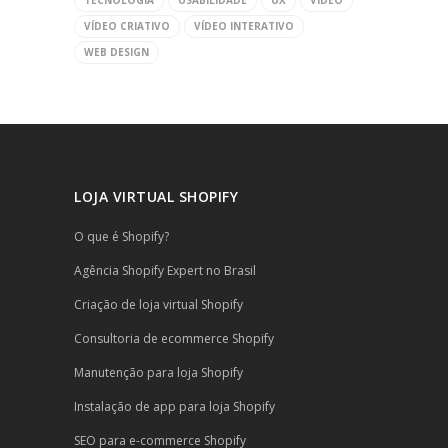
TECNOLOGIA
USABILIDADE
UX
VÍDEO
VÍDEO CRIATIVO
VÍDEO INTERATIVO
WEB DESIGN
LOJA VIRTUAL SHOPIFY
O que é Shopify?
Agência Shopify Expert no Brasil
Criação de loja virtual Shopify
Consultoria de ecommerce Shopify
Manutenção para loja Shopify
Instalação de app para loja Shopify
SEO para e-commerce Shopify